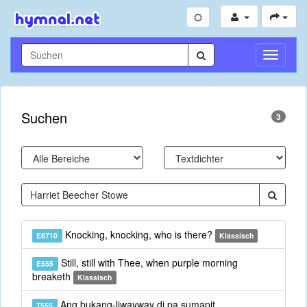
Navigati
umschal
Suchen
3
Knocking, knocking, who is there?
E8710
Klassisch
Still, still with Thee, when purple morning
E555
breaketh
Klassisch
Ang bukang-liwayway di pa sumapit
T555