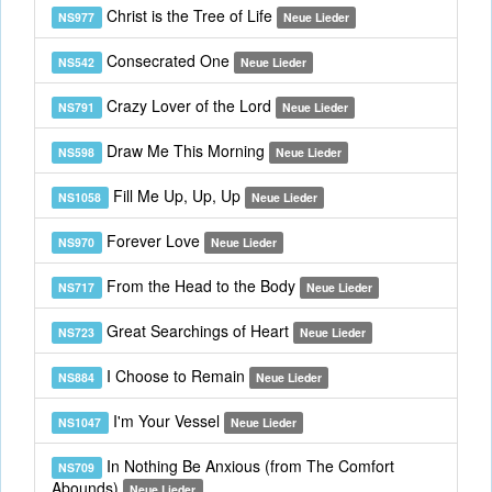
Christ is the Tree of Life
NS977
Neue Lieder
Consecrated One
NS542
Neue Lieder
Crazy Lover of the Lord
NS791
Neue Lieder
Draw Me This Morning
NS598
Neue Lieder
Fill Me Up, Up, Up
NS1058
Neue Lieder
Forever Love
NS970
Neue Lieder
From the Head to the Body
NS717
Neue Lieder
Great Searchings of Heart
NS723
Neue Lieder
I Choose to Remain
NS884
Neue Lieder
I'm Your Vessel
NS1047
Neue Lieder
In Nothing Be Anxious (from The Comfort
NS709
Abounds)
Neue Lieder