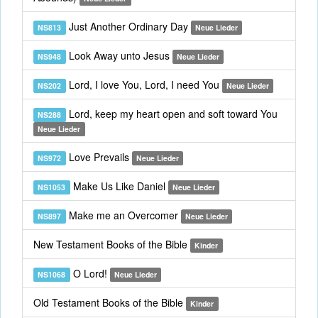
Just Another Ordinary Day
NS813
Neue Lieder
Look Away unto Jesus
NS948
Neue Lieder
Lord, I love You, Lord, I need You
NS202
Neue Lieder
Lord, keep my heart open and soft toward You
NS288
Neue Lieder
Love Prevails
NS972
Neue Lieder
Make Us Like Daniel
NS1053
Neue Lieder
Make me an Overcomer
NS897
Neue Lieder
New Testament Books of the Bible
Kinder
O Lord!
NS1068
Neue Lieder
Old Testament Books of the Bible
Kinder