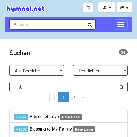
Navigati
umschal
Suchen
34
1
2
A Spirit of Love
NS975
Neue Lieder
Blessing to My Family
NS808
Neue Lieder