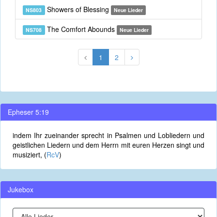
Showers of Blessing
NS803
Neue Lieder
The Comfort Abounds
NS708
Neue Lieder
1
2
Epheser 5:19
indem Ihr zueinander sprecht in Psalmen und Lobliedern und
geistlichen Liedern und dem Herrn mit euren Herzen singt und
musiziert, (
RcV
)
Jukebox