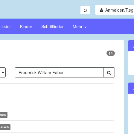
Anmelden/Regi
Lieder
Kinder
Schriftlieder
Mehr
14
dien
ssisch