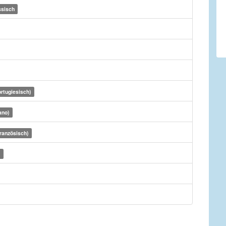
ssisch
rtugiesisch)
ano)
ranzösisch)
)