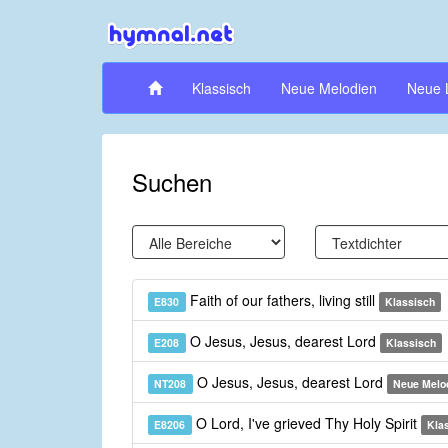
Klassisch
Neue Melodien
Neue 
Suchen
Faith of our fathers, living still
E830
Klassisch
O Jesus, Jesus, dearest Lord
E208
Klassisch
O Jesus, Jesus, dearest Lord
NT208
Neue Melo
O Lord, I've grieved Thy Holy Spirit
E8206
Kla