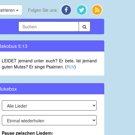
strieren
Folgen Sie uns:
Jakobus 5:13
LEIDET jemand unter euch? Er bete. Ist jemand
guten Mutes? Er singe Psalmen. (
RcV
)
Jukebox
Pause zwischen Liedern: