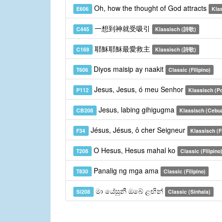
Oh, how the thought of God attracts
E606
Kla
一想到神就受吸引
C445
Klassisch (詩歌)
耶穌耶穌最愛救主
C169
Klassisch (詩歌)
Diyos maisip ay naakit
T606
Classic (Filipino)
Jesus, Jesus, ó meu Senhor
P112
Klassisch (Po
Jesus, labing gihigugma
CB208
Klassisch (Cebu
Jésus, Jésus, ô cher Seigneur
F34
Klassisch (F
O Hesus, Hesus mahal ko
T208
Classic (Filipino
Panalig ng mga ama
T830
Classic (Filipino)
මා යේසුනී ඔබේ ළඟින්
Si208
Classic (Sinhala)