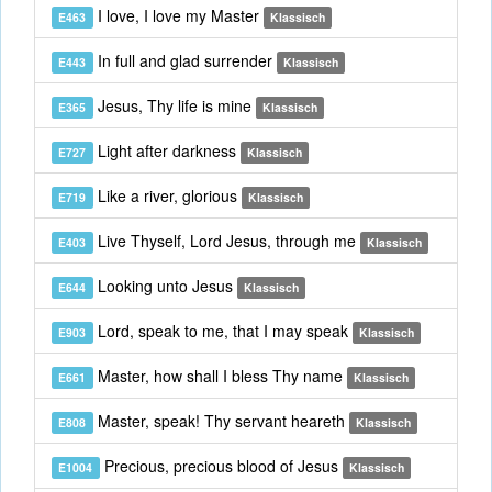
I love, I love my Master
E463
Klassisch
In full and glad surrender
E443
Klassisch
Jesus, Thy life is mine
E365
Klassisch
Light after darkness
E727
Klassisch
Like a river, glorious
E719
Klassisch
Live Thyself, Lord Jesus, through me
E403
Klassisch
Looking unto Jesus
E644
Klassisch
Lord, speak to me, that I may speak
E903
Klassisch
Master, how shall I bless Thy name
E661
Klassisch
Master, speak! Thy servant heareth
E808
Klassisch
Precious, precious blood of Jesus
E1004
Klassisch