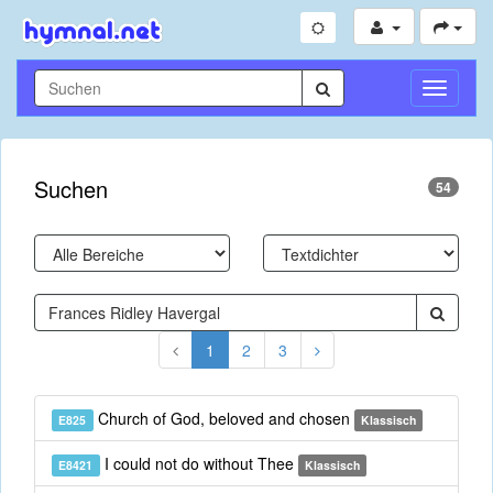
Navigati
umschal
Suchen
54
1
2
3
Church of God, beloved and chosen
E825
Klassisch
I could not do without Thee
E8421
Klassisch