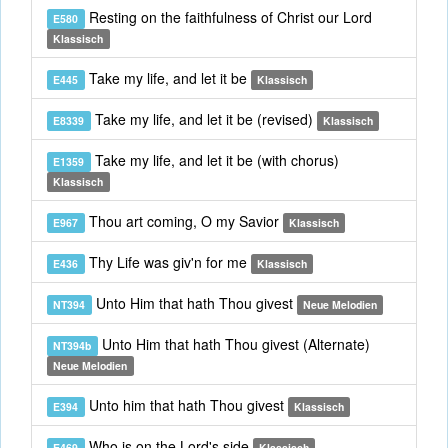
Resting on the faithfulness of Christ our Lord
E580
Klassisch
Take my life, and let it be
E445
Klassisch
Take my life, and let it be (revised)
E8339
Klassisch
Take my life, and let it be (with chorus)
E1359
Klassisch
Thou art coming, O my Savior
E967
Klassisch
Thy Life was giv'n for me
E436
Klassisch
Unto Him that hath Thou givest
NT394
Neue Melodien
Unto Him that hath Thou givest (Alternate)
NT394b
Neue Melodien
Unto him that hath Thou givest
E394
Klassisch
Who is on the Lord's side
E469
Klassisch