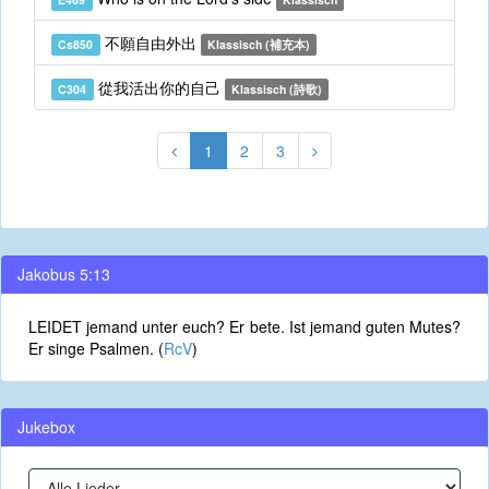
不願自由外出
Cs850
Klassisch (補充本)
從我活出你的自己
C304
Klassisch (詩歌)
1
2
3
Jakobus 5:13
LEIDET jemand unter euch? Er bete. Ist jemand guten Mutes?
Er singe Psalmen. (
RcV
)
Jukebox