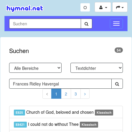
Navigati
umschal
Suchen
54
1
2
3
Church of God, beloved and chosen
E825
Klassisch
I could not do without Thee
E8421
Klassisch