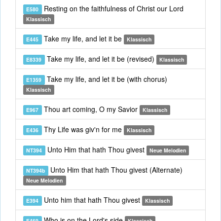
Resting on the faithfulness of Christ our Lord
E580
Klassisch
Take my life, and let it be
E445
Klassisch
Take my life, and let it be (revised)
E8339
Klassisch
Take my life, and let it be (with chorus)
E1359
Klassisch
Thou art coming, O my Savior
E967
Klassisch
Thy Life was giv'n for me
E436
Klassisch
Unto Him that hath Thou givest
NT394
Neue Melodien
Unto Him that hath Thou givest (Alternate)
NT394b
Neue Melodien
Unto him that hath Thou givest
E394
Klassisch
Who is on the Lord's side
E469
Klassisch