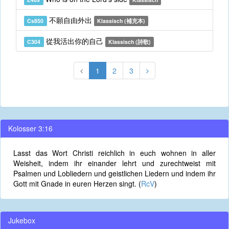
不願自由外出
Cs850
Klassisch (補充本)
從我活出你的自己
C304
Klassisch (詩歌)
1
2
3
Kolosser 3:16
Lasst das Wort Christi reichlich in euch wohnen in aller
Weisheit, indem ihr einander lehrt und zurechtweist mit
Psalmen und Lobliedern und geistlichen Liedern und indem ihr
Gott mit Gnade in euren Herzen singt. (
RcV
)
Jukebox