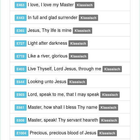
I love, I love my Master
E463
Klassisch
In full and glad surrender
E443
Klassisch
Jesus, Thy life is mine
E365
Klassisch
Light after darkness
E727
Klassisch
Like a river, glorious
E719
Klassisch
Live Thyself, Lord Jesus, through me
E403
Klassisch
Looking unto Jesus
E644
Klassisch
Lord, speak to me, that I may speak
E903
Klassisch
Master, how shall I bless Thy name
E661
Klassisch
Master, speak! Thy servant heareth
E808
Klassisch
Precious, precious blood of Jesus
E1004
Klassisch