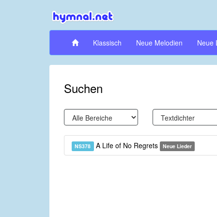
Klassisch
Neue Melodien
Neue 
Suchen
A Life of No Regrets
NS378
Neue Lieder