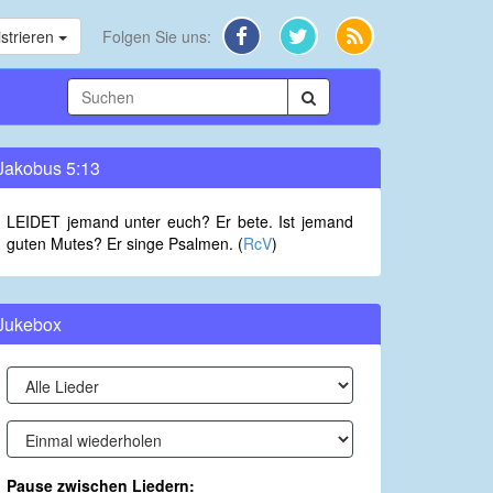
strieren
Folgen Sie uns:
Jakobus 5:13
LEIDET jemand unter euch? Er bete. Ist jemand
guten Mutes? Er singe Psalmen. (
RcV
)
Jukebox
Pause zwischen Liedern: