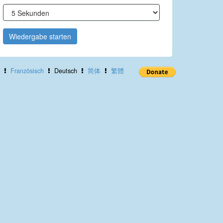
Wiedergabe starten
Französisch
Deutsch
简体
繁體