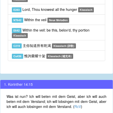
Lord, Thou knowest all the hunger
E283
Klassisch
Within the veil
NT642
Neue Melodien
Within the veil: be this, belov'd, thy portion
E642
Klassisch
主你知道所有乾渴
C219
Klassisch (詩歌)
惟誇榮耀十架
Cs436
Klassisch (補充本)
1. Korinther 14:15
Was ist nun? Ich will beten mit dem Geist, aber ich will auch
beten mit dem Verstand; ich will lobsingen mit dem Geist, aber
ich will auch lobsingen mit dem Verstand. (
RcV
)