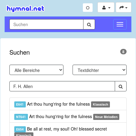
Navigati
umschal
Suchen
8
Art thou hung'ring for the fulness
E641
Klassisch
Art thou hung'ring for the fulness
NT641
Neue Melodien
Be all at rest, my soul! Oh! blessed secret
E654
Klassisch