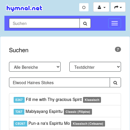
Navigati
umschal
Suchen
7
Fill me with Thy gracious Spirit
E267
Klassisch
Mabiyayang Espiritu
T267
Classic (Filipino)
Pun-a na's Espiritu Mo
CB267
Klassisch (Cebuano)