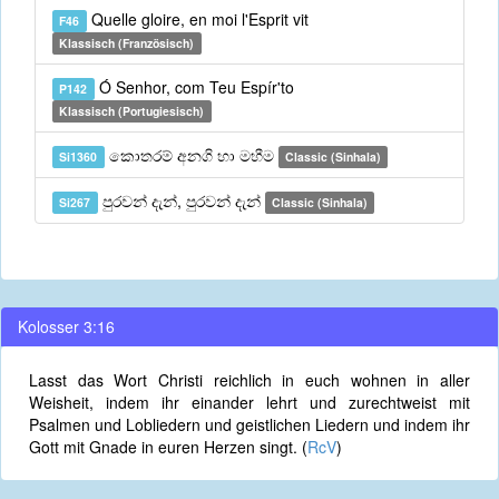
Quelle gloire, en moi l'Esprit vit
F46
Klassisch (Französisch)
Ó Senhor, com Teu Espír'to
P142
Klassisch (Portugiesisch)
කොතරම් අනගි හා මහීම
Si1360
Classic (Sinhala)
පුරවන් දැන්, පුරවන් දැන්
Si267
Classic (Sinhala)
Kolosser 3:16
Lasst das Wort Christi reichlich in euch wohnen in aller
Weisheit, indem ihr einander lehrt und zurechtweist mit
Psalmen und Lobliedern und geistlichen Liedern und indem ihr
Gott mit Gnade in euren Herzen singt. (
RcV
)