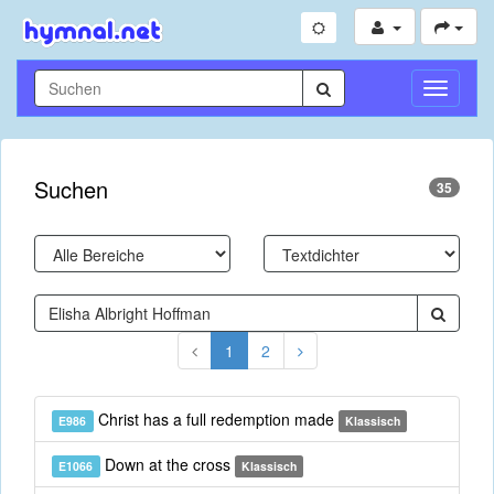
Navigati
umschal
Suchen
35
1
2
Christ has a full redemption made
E986
Klassisch
Down at the cross
E1066
Klassisch