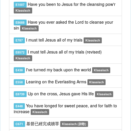
Have you been to Jesus for the cleansing pow'r
E1007
Klassisch
Have you ever asked the Lord to cleanse your
E8688
sin
Klassisch
I must tell Jesus all of my trials
E787
Klassisch
I must tell Jesus all of my trials (revised)
E8572
Klassisch
I've turned my back upon the world
E438
Klassisch
Leaning on the Everlasting Arms
E558
Klassisch
Up on the cross, Jesus gave His life
E8739
Klassisch
You have longed for sweet peace, and for faith to
E448
increase
Klassisch
基督已經完成贖罪
C671
Klassisch (詩歌)