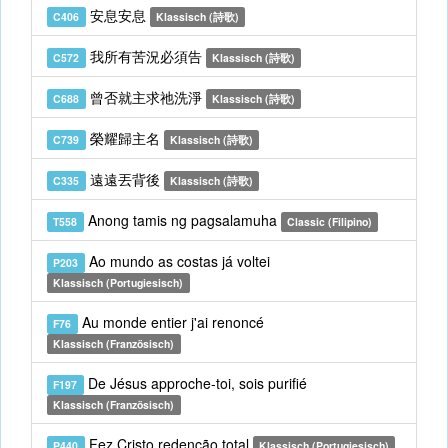
安息安息
C406
Klassisch (詩歌)
我所有苦況必須告
C572
Klassisch (詩歌)
曾否就主求祂洗淨
C688
Klassisch (詩歌)
榮耀歸主名
C739
Klassisch (詩歌)
遠遠丟背後
C335
Klassisch (詩歌)
Anong tamis ng pagsalamuha
T558
Classic (Filipino)
Ao mundo as costas já voltei
P203
Klassisch (Portugiesisch)
Au monde entier j'ai renoncé
F76
Klassisch (Französisch)
De Jésus approche-toi, sois purifié
F197
Klassisch (Französisch)
Fez Cristo redenção total
P440
Klassisch (Portugiesisch)