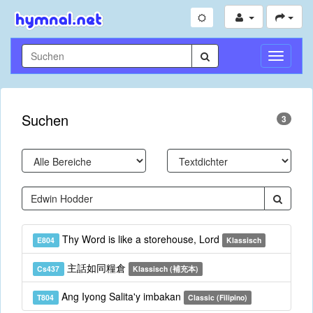
Navigati
umschal
Suchen
3
Thy Word is like a storehouse, Lord
E804
Klassisch
主話如同糧倉
Cs437
Klassisch (補充本)
Ang Iyong Salita'y imbakan
T804
Classic (Filipino)