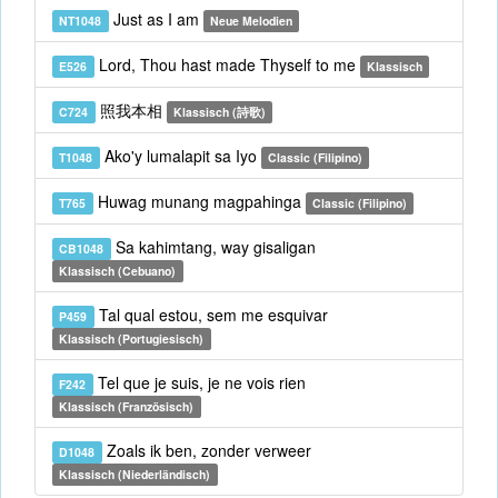
Just as I am
NT1048
Neue Melodien
Lord, Thou hast made Thyself to me
E526
Klassisch
照我本相
C724
Klassisch (詩歌)
Ako'y lumalapit sa Iyo
T1048
Classic (Filipino)
Huwag munang magpahinga
T765
Classic (Filipino)
Sa kahimtang, way gisaligan
CB1048
Klassisch (Cebuano)
Tal qual estou, sem me esquivar
P459
Klassisch (Portugiesisch)
Tel que je suis, je ne vois rien
F242
Klassisch (Französisch)
Zoals ik ben, zonder verweer
D1048
Klassisch (Niederländisch)