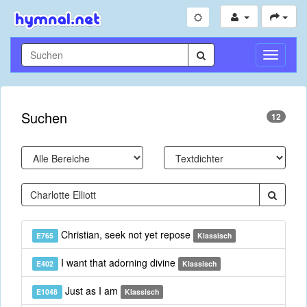
Navigati
umschal
Suchen
12
Christian, seek not yet repose
E765
Klassisch
I want that adorning divine
E402
Klassisch
Just as I am
E1048
Klassisch