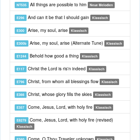
All things are possible to him
NT535
Neue Melodien
And can it be that I should gain
E296
Klassisch
Arise, my soul, arise
E300
Klassisch
Arise, my soul, arise (Alternate Tune)
E300b
Klassisch
Behold how good a thing
E1244
Klassisch
Christ the Lord is ris'n indeed
E117
Klassisch
Christ, from whom all blessings flow
E796
Klassisch
Christ, whose glory fills the skies
E366
Klassisch
Come, Jesus, Lord, with holy fire
E357
Klassisch
Come, Jesus, Lord, with holy fire (revised)
E8279
Klassisch
Come, O Thou Traveler unknown
E560
Klassisch