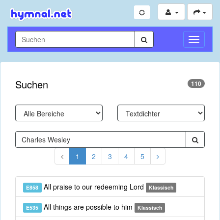
Navigati
umschal
Suchen
110
1
2
3
4
5
All praise to our redeeming Lord
E858
Klassisch
All things are possible to him
E535
Klassisch