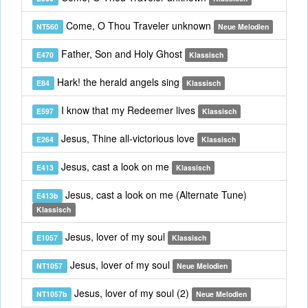
Come, O Thou Traveler unknown
NT560
Neue Melodien
Father, Son and Holy Ghost
E470
Klassisch
Hark! the herald angels sing
E84
Klassisch
I know that my Redeemer lives
E597
Klassisch
Jesus, Thine all-victorious love
E264
Klassisch
Jesus, cast a look on me
E413
Klassisch
Jesus, cast a look on me (Alternate Tune)
E413b
Klassisch
Jesus, lover of my soul
E1057
Klassisch
Jesus, lover of my soul
NT1057
Neue Melodien
Jesus, lover of my soul (2)
NT1057b
Neue Melodien