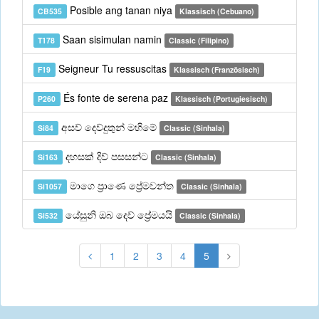
Posible ang tanan niya
CB535
Klassisch (Cebuano)
Saan sisimulan namin
T178
Classic (Filipino)
Seigneur Tu ressuscitas
F19
Klassisch (Französisch)
És fonte de serena paz
P260
Klassisch (Portugiesisch)
අසව් දෙව්දුතුන් මහිමේ
Si84
Classic (Sinhala)
දහසක් දිව් පසසන්ට
Si163
Classic (Sinhala)
මාගෙ ප්‍රාණෙ ප්‍රේමවන්ත
Si1057
Classic (Sinhala)
යේසුනි ඔබ දෙව් ප්‍රේමයයි
Si532
Classic (Sinhala)
1
2
3
4
5