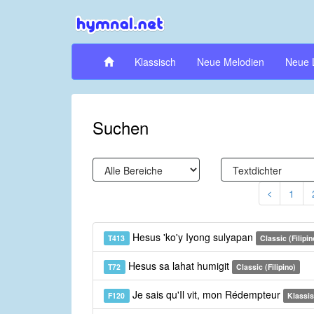
Klassisch
Neue Melodien
Neue 
Suchen
1
Hesus 'ko'y Iyong sulyapan
T413
Classic (Filipin
Hesus sa lahat humigit
T72
Classic (Filipino)
Je sais qu'Il vit, mon Rédempteur
F120
Klassis