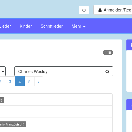
Anmelden/Regi
Lieder
Kinder
Schriftlieder
Mehr
110
2
3
4
5
o)
ch (Französisch)