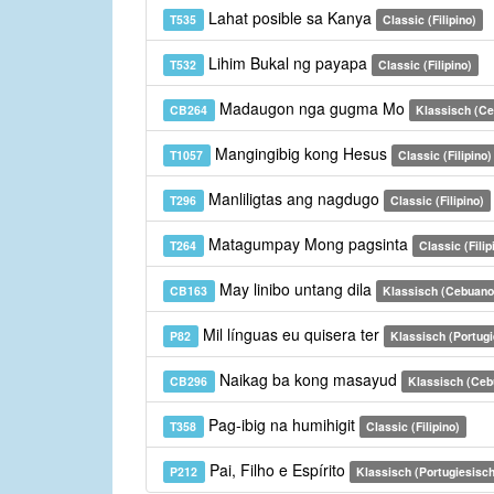
Lahat posible sa Kanya
T535
Classic (Filipino)
Lihim Bukal ng payapa
T532
Classic (Filipino)
Madaugon nga gugma Mo
CB264
Klassisch (C
Mangingibig kong Hesus
T1057
Classic (Filipino)
Manliligtas ang nagdugo
T296
Classic (Filipino)
Matagumpay Mong pagsinta
T264
Classic (Filip
May linibo untang dila
CB163
Klassisch (Cebuano
Mil línguas eu quisera ter
P82
Klassisch (Portugi
Naikag ba kong masayud
CB296
Klassisch (Ceb
Pag-ibig na humihigit
T358
Classic (Filipino)
Pai, Filho e Espírito
P212
Klassisch (Portugiesisch