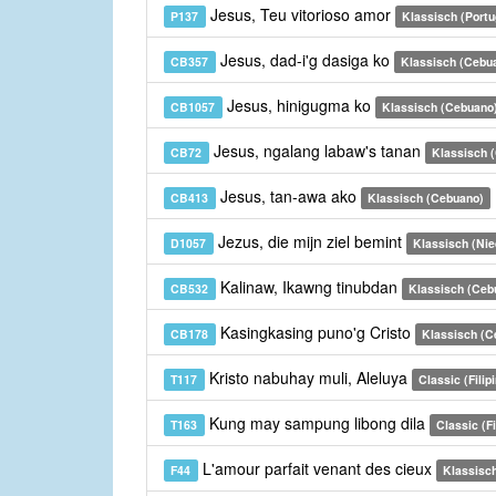
Jesus, Teu vitorioso amor
P137
Klassisch (Portu
Jesus, dad-i'g dasiga ko
CB357
Klassisch (Cebu
Jesus, hinigugma ko
CB1057
Klassisch (Cebuano
Jesus, ngalang labaw's tanan
CB72
Klassisch 
Jesus, tan-awa ako
CB413
Klassisch (Cebuano)
Jezus, die mijn ziel bemint
D1057
Klassisch (Nie
Kalinaw, Ikawng tinubdan
CB532
Klassisch (Ceb
Kasingkasing puno'g Cristo
CB178
Klassisch (C
Kristo nabuhay muli, Aleluya
T117
Classic (Filip
Kung may sampung libong dila
T163
Classic (Fi
L'amour parfait venant des cieux
F44
Klassisch