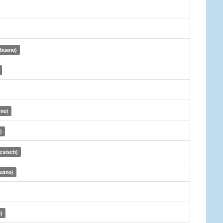
ebuano)
ino)
)
esisch)
uano)
)