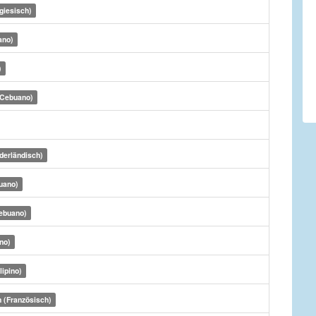
giesisch)
ano)
)
(Cebuano)
derländisch)
uano)
ebuano)
ino)
lipino)
 (Französisch)