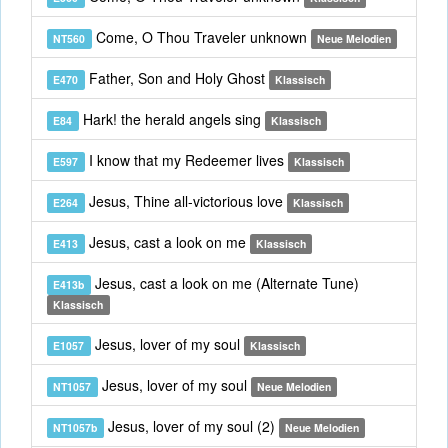
Come, O Thou Traveler unknown
NT560
Neue Melodien
Father, Son and Holy Ghost
E470
Klassisch
Hark! the herald angels sing
E84
Klassisch
I know that my Redeemer lives
E597
Klassisch
Jesus, Thine all-victorious love
E264
Klassisch
Jesus, cast a look on me
E413
Klassisch
Jesus, cast a look on me (Alternate Tune)
E413b
Klassisch
Jesus, lover of my soul
E1057
Klassisch
Jesus, lover of my soul
NT1057
Neue Melodien
Jesus, lover of my soul (2)
NT1057b
Neue Melodien