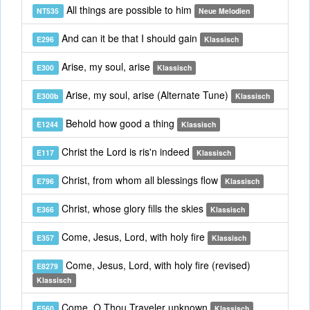
All things are possible to him
NT535
Neue Melodien
And can it be that I should gain
E296
Klassisch
Arise, my soul, arise
E300
Klassisch
Arise, my soul, arise (Alternate Tune)
E300b
Klassisch
Behold how good a thing
E1244
Klassisch
Christ the Lord is ris'n indeed
E117
Klassisch
Christ, from whom all blessings flow
E796
Klassisch
Christ, whose glory fills the skies
E366
Klassisch
Come, Jesus, Lord, with holy fire
E357
Klassisch
Come, Jesus, Lord, with holy fire (revised)
E8279
Klassisch
Come, O Thou Traveler unknown
E560
Klassisch