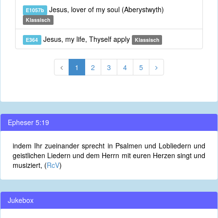
Jesus, lover of my soul (Aberystwyth)
E1057b
Klassisch
Jesus, my life, Thyself apply
E364
Klassisch
1
2
3
4
5
Epheser 5:19
indem Ihr zueinander sprecht in Psalmen und Lobliedern und
geistlichen Liedern und dem Herrn mit euren Herzen singt und
musiziert, (
RcV
)
Jukebox