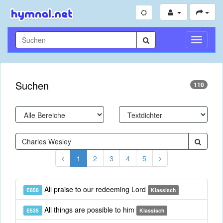
Navigati
umschal
Suchen
110
1
2
3
4
5
All praise to our redeeming Lord
E858
Klassisch
All things are possible to him
E535
Klassisch