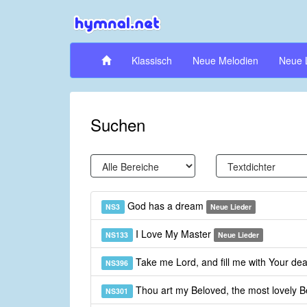
Klassisch
Neue Melodien
Neue 
Suchen
God has a dream
NS3
Neue Lieder
I Love My Master
NS133
Neue Lieder
Take me Lord, and fill me with Your dea
NS396
Thou art my Beloved, the most lovely 
NS301