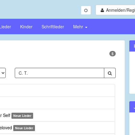
Anmelden/Regi
Lieder
Kinder
Schriftlieder
Mehr
5
r Self
Neue Lieder
Beloved
Neue Lieder