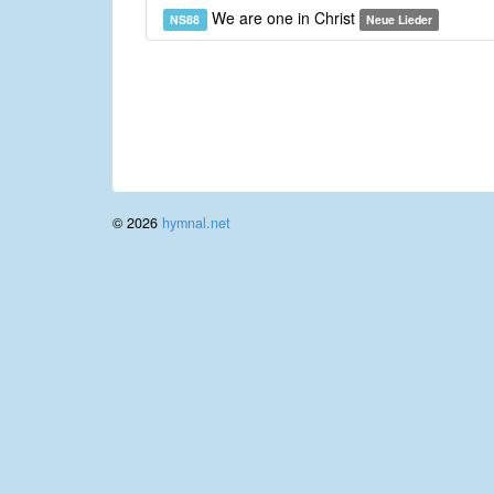
We are one in Christ
NS88
Neue Lieder
© 2026
hymnal.net