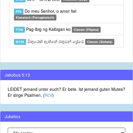
Do meu Senhor, o amor fiel
P76
Klassisch (Portugiesisch)
Pag-ibig ng Kaibigan ko
T156
Classic (Filipino)
මිතුරෙක් ඇත්තේ එතුමන් ප්‍රේමේ
Si156
Classic (Sinhala)
Jakobus 5:13
LEIDET jemand unter euch? Er bete. Ist jemand guten Mutes?
Er singe Psalmen. (
RcV
)
Jukebox