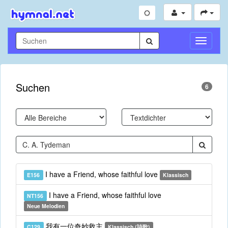
Navigati
umschal
Suchen
6
I have a Friend, whose faithful love
E156
Klassisch
I have a Friend, whose faithful love
NT156
Neue Melodien
我有一位奇妙救主
C129
Klassisch (詩歌)