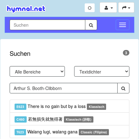
Navigati
umschal
Suchen
3
There is no gain but by a loss
E623
Klassisch
若無損失就無得著
C460
Klassisch (詩歌)
Walang lugi, walang gana
T623
Classic (Filipino)