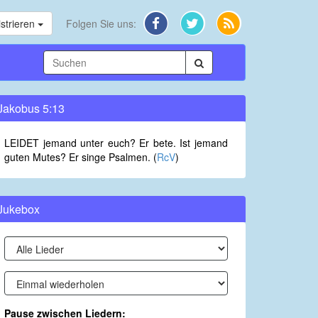
strieren
Folgen Sie uns:
Jakobus 5:13
LEIDET jemand unter euch? Er bete. Ist jemand
guten Mutes? Er singe Psalmen. (
RcV
)
Jukebox
Pause zwischen Liedern: