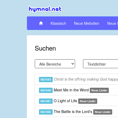
Klassisch
Neue Melodien
Neue 
Suchen
Christ is the off'ring making God happ
NS1043
Meet Me in the Word
NS1048
Neue Lieder
O Light of Life
NS1081
Neue Lieder
The Battle is the Lord's
NS1056
Neue Lieder