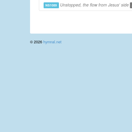
Unstopped, the flow from Jesus' side
NS1089
© 2026
hymnal.net