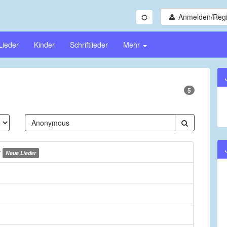
Anmelden/Regi
Lieder
Kinder
Schriftlieder
Mehr
5
y
Neue Lieder