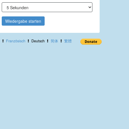
Wiedergabe starten
Französisch
Deutsch
简体
繁體