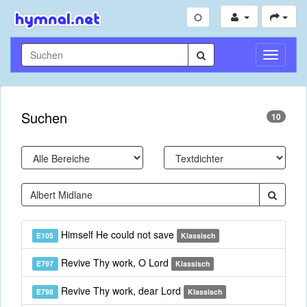
Navigati
umschal
Suchen
10
Himself He could not save
E105
Klassisch
Revive Thy work, O Lord
E797
Klassisch
Revive Thy work, dear Lord
E798
Klassisch