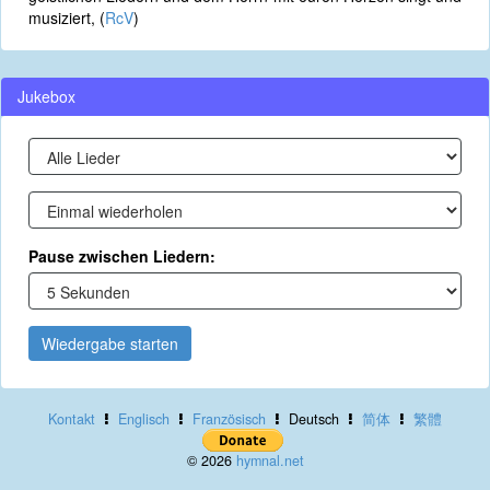
musiziert, (
RcV
)
Jukebox
Pause zwischen Liedern:
Wiedergabe starten
Kontakt
Englisch
Französisch
Deutsch
简体
繁體
© 2026
hymnal.net