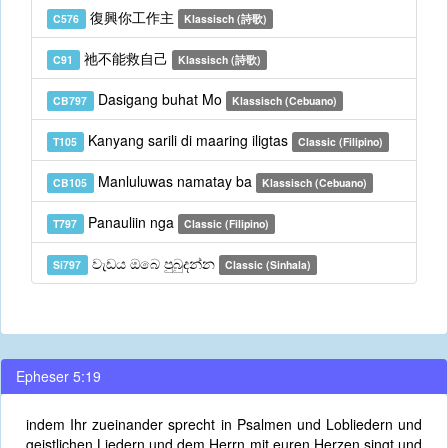
復興你工作主
C576
Klassisch (詩歌)
祂不能救自己
C91
Klassisch (詩歌)
Dasigang buhat Mo
CB797
Klassisch (Cebuano)
Kanyang sarili di maaring iligtas
T105
Classic (Filipino)
Manluluwas namatay ba
CB105
Klassisch (Cebuano)
Panauliin nga
T797
Classic (Filipino)
වැඩය ඔබෙ පුබුදන්න
Si797
Classic (Sinhala)
Epheser 5:19
indem Ihr zueinander sprecht in Psalmen und Lobliedern und
geistlichen Liedern und dem Herrn mit euren Herzen singt und