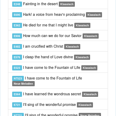
Fainting in the desert
E248
Klassisch
Hark! a voice from heav'n proclaiming
E690
Klassisch
He died for me that I might live
E362
Klassisch
How much can we do for our Savior
E906
Klassisch
I am crucified with Christ
E482
Klassisch
I clasp the hand of Love divine
E576
Klassisch
I have come to the Fountain of Life
E523
Klassisch
I have come to the Fountain of Life
NT523
Neue Melodien
I have learned the wondrous secret
E564
Klassisch
I'll sing of the wonderful promise
E721
Klassisch
I'll sing of the wonderful promise
NT721
Neue Melodien