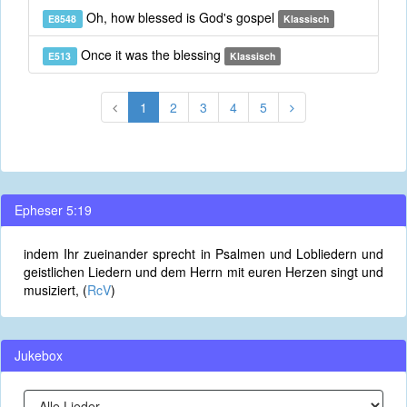
Oh, how blessed is God's gospel
E8548
Klassisch
Once it was the blessing
E513
Klassisch
1
2
3
4
5
Epheser 5:19
indem Ihr zueinander sprecht in Psalmen und Lobliedern und
geistlichen Liedern und dem Herrn mit euren Herzen singt und
musiziert, (
RcV
)
Jukebox