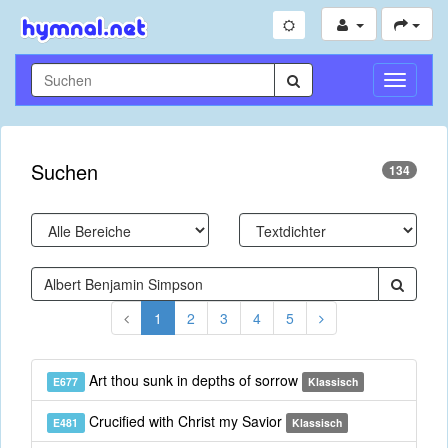
Navigati
umschal
Suchen
134
1
2
3
4
5
Art thou sunk in depths of sorrow
E677
Klassisch
Crucified with Christ my Savior
E481
Klassisch