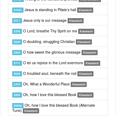
Jesus is standing in Pilate's hall
E1041
Klassisch
Jesus only is our message
E511
Klassisch
O Lord, breathe Thy Spirit on me
E255
Klassisch
O doubting, struggling Christian
E650
Klassisch
O how sweet the glorious message
E993
Klassisch
O let us rejoice in the Lord evermore
E717
Klassisch
O troubled soul, beneath the rod
E652
Klassisch
Oh, What a Wonderful Place
E479
Klassisch
Oh, how I love this blessed Book
E805
Klassisch
Oh, how I love this blessed Book (Alternate
E805b
Tune)
Klassisch