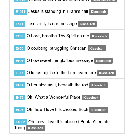
Jesus is standing in Pilate's hall
E1041
Klassisch
Jesus only is our message
E511
Klassisch
O Lord, breathe Thy Spirit on me
E255
Klassisch
O doubting, struggling Christian
E650
Klassisch
O how sweet the glorious message
E993
Klassisch
O let us rejoice in the Lord evermore
E717
Klassisch
O troubled soul, beneath the rod
E652
Klassisch
Oh, What a Wonderful Place
E479
Klassisch
Oh, how I love this blessed Book
E805
Klassisch
Oh, how I love this blessed Book (Alternate
E805b
Tune)
Klassisch