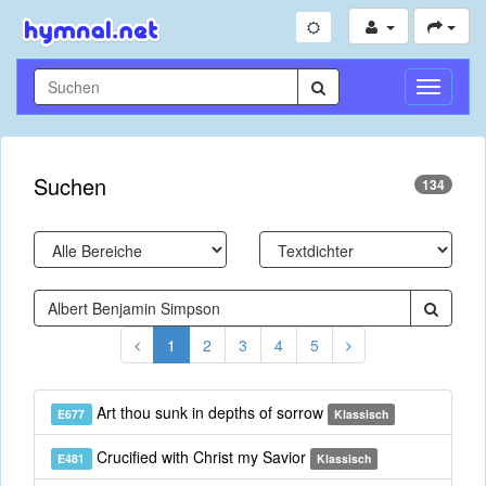
Navigati
umschal
Suchen
134
1
2
3
4
5
Art thou sunk in depths of sorrow
E677
Klassisch
Crucified with Christ my Savior
E481
Klassisch