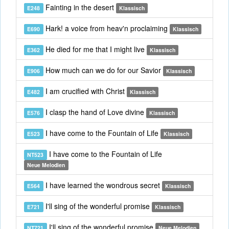
Fainting in the desert
E248
Klassisch
Hark! a voice from heav'n proclaiming
E690
Klassisch
He died for me that I might live
E362
Klassisch
How much can we do for our Savior
E906
Klassisch
I am crucified with Christ
E482
Klassisch
I clasp the hand of Love divine
E576
Klassisch
I have come to the Fountain of Life
E523
Klassisch
I have come to the Fountain of Life
NT523
Neue Melodien
I have learned the wondrous secret
E564
Klassisch
I'll sing of the wonderful promise
E721
Klassisch
I'll sing of the wonderful promise
NT721
Neue Melodien