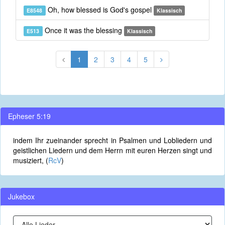
Oh, how blessed is God's gospel
E8548
Klassisch
Once it was the blessing
E513
Klassisch
1
2
3
4
5
Epheser 5:19
indem Ihr zueinander sprecht in Psalmen und Lobliedern und
geistlichen Liedern und dem Herrn mit euren Herzen singt und
musiziert, (
RcV
)
Jukebox