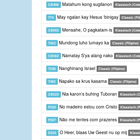
Matahum kong sugilanon
CB498
Klassisch (Ceb
May ngalan kay Hesus 'binigay
T74
Classic (Fil
Mensahe, O pagkatam-is
CB993
Klassisch (Ceb
Mundong luho lumayo ka
T452
Classic (Filipino)
Namatay S'ya alang nako
CB362
Klassisch (Ce
Nanghinang Israel
T248
Classic (Filipino)
Napako sa krus kasama
T482
Classic (Filipino)
Nia karon's buhing Tuboran
CB523
Klassisch (
No madeiro estou com Cristo
P220
Klassisch (P
Não me tentes com prazeres
P207
Klassisch (P
O Heer, blaas Uw Geest nu op mij
D255
Klassi