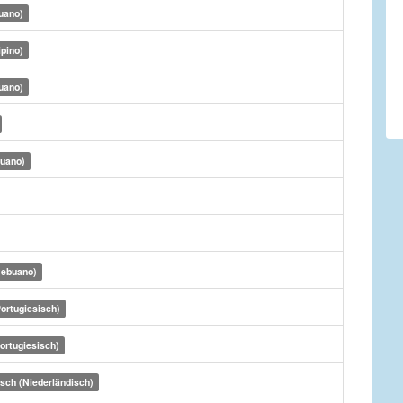
uano)
ipino)
uano)
buano)
Cebuano)
ortugiesisch)
ortugiesisch)
sch (Niederländisch)