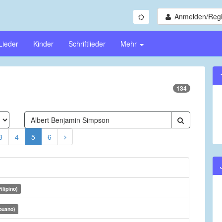
Anmelden/Regi
Lieder
Kinder
Schriftlieder
Mehr
134
3
4
5
6
ilipino)
buano)