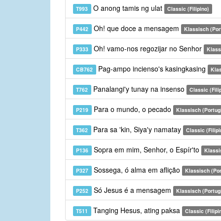
O anong tamis ng ulat
T993
Classic (Filipino)
Oh! que doce a mensagem
P442
Klassisch (Por
Oh! vamo-nos regozijar no Senhor
P333
Klass
Pag-ampo incienso's kasingkasing
CB762
Kla
Panalangi'y tunay na insenso
T762
Classic (Fili
Para o mundo, o pecado
P219
Klassisch (Portug
Para sa 'kin, Siya'y namatay
T362
Classic (Filipi
Sopra em mim, Senhor, o Espír'to
P136
Klassi
Sossega, ó alma em aflição
P327
Klassisch (Por
Só Jesus é a mensagem
P252
Klassisch (Portug
Tanging Hesus, ating paksa
T511
Classic (Filipi