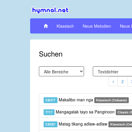
Klassisch
Neue Melodien
Neue 
Suchen
2
Makalibo man nga
CB477
Klassisch (Cebuano)
Mangagalak tayo sa Panginoon
T717
Classic (F
Matag tikang adlaw-adlaw
CB587
Klassisch (Ce