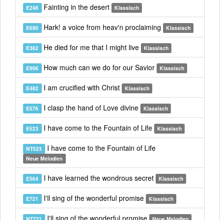
Fainting in the desert
E248
Klassisch
Hark! a voice from heav'n proclaiming
E690
Klassisch
He died for me that I might live
E362
Klassisch
How much can we do for our Savior
E906
Klassisch
I am crucified with Christ
E482
Klassisch
I clasp the hand of Love divine
E576
Klassisch
I have come to the Fountain of Life
E523
Klassisch
I have come to the Fountain of Life
NT523
Neue Melodien
I have learned the wondrous secret
E564
Klassisch
I'll sing of the wonderful promise
E721
Klassisch
I'll sing of the wonderful promise
NT721
Neue Melodien