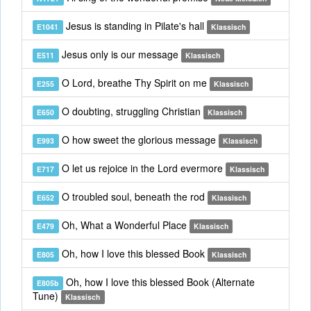
Jesus is standing in Pilate's hall
E1041
Klassisch
Jesus only is our message
E511
Klassisch
O Lord, breathe Thy Spirit on me
E255
Klassisch
O doubting, struggling Christian
E650
Klassisch
O how sweet the glorious message
E993
Klassisch
O let us rejoice in the Lord evermore
E717
Klassisch
O troubled soul, beneath the rod
E652
Klassisch
Oh, What a Wonderful Place
E479
Klassisch
Oh, how I love this blessed Book
E805
Klassisch
Oh, how I love this blessed Book (Alternate
E805b
Tune)
Klassisch