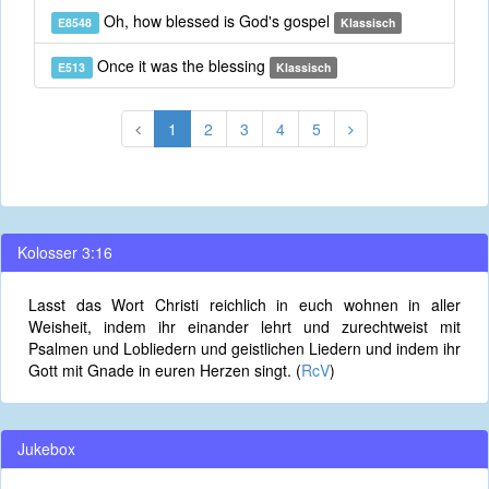
Oh, how blessed is God's gospel
E8548
Klassisch
Once it was the blessing
E513
Klassisch
1
2
3
4
5
Kolosser 3:16
Lasst das Wort Christi reichlich in euch wohnen in aller
Weisheit, indem ihr einander lehrt und zurechtweist mit
Psalmen und Lobliedern und geistlichen Liedern und indem ihr
Gott mit Gnade in euren Herzen singt. (
RcV
)
Jukebox