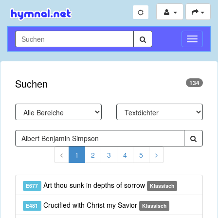
Navigati
umschal
Suchen
134
1
2
3
4
5
Art thou sunk in depths of sorrow
E677
Klassisch
Crucified with Christ my Savior
E481
Klassisch