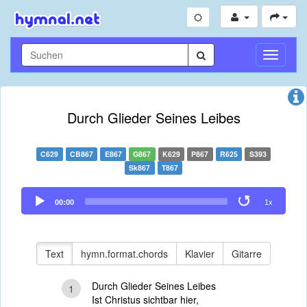
Navigati
umschal
Durch Glieder Seines Leibes
C629
CB867
E867
G867
K629
P867
R625
S393
Sk867
T867
Audio
00:00
1x
Player
Text
hymn.format.chords
Klavier
Gitarre
Durch Glieder Seines Leibes
1
Ist Christus sichtbar hier,