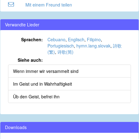
Mit einem Freund teilen
Verwandte Lieder
Sprachen:
Cebuano
,
Englisch
,
Filipino
,
Portugiesisch
,
hymn.lang.slovak
,
詩歌
(繁)
,
诗歌(简)
Siehe auch:
Wenn immer wir versammelt sind
Im Geist und in Wahrhaftigkeit
Üb den Geist, befrei ihn
Downloads