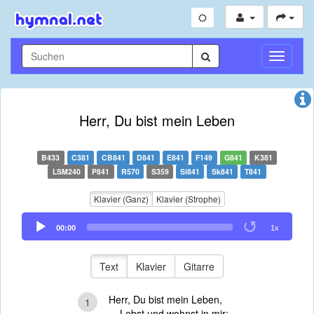
Navigati
umschal
Herr, Du bist mein Leben
B433
C381
CB841
D841
E841
F149
G841
K381
LSM240
P841
R570
S359
Si841
Sk841
T841
Klavier (Ganz)
Klavier (Strophe)
Audio
00:00
1x
Player
Text
Klavier
Gitarre
Herr, Du bist mein Leben,
1
Lebst und wohnst in mir;