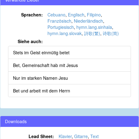
Sprachen:
Cebuano
,
Englisch
,
Filipino
,
Französisch
,
Niederländisch
,
Portugiesisch
,
hymn.lang.sinhala
,
hymn.lang.slovak
,
詩歌(繁)
,
诗歌(简)
Siehe auch:
Stets im Geist einmütig betet
Bet, Gemeinschaft hab mit Jesus
Nur im starken Namen Jesu
Bet und arbeit mit dem Herrn
Downloads
Lead Sheet:
Klavier
,
Gitarre
,
Text