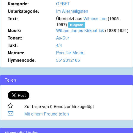
Kategorie:
GEBET
Unterkategorie:
Im Allerheiligsten
Text:
Übersetzt aus
Witness Lee
(1905-
1997)
Biografie
Musik:
William James Kirkpatrick
(1838-1921)
Tonart:
As-Dur
Takt:
4/4
Metrum:
Peculiar Meter.
Hymnencode:
5512312165
Teilen
Zur Liste von 0 Benutzer hinzugefügt
Mit einem Freund teilen
Verwandte Lieder