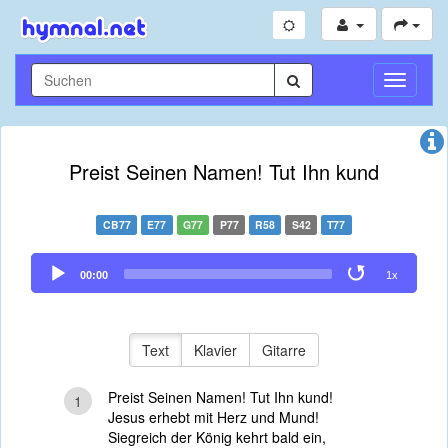
Navigati
umschal
Preist Seinen Namen! Tut Ihn kund
CB77
E77
G77
P77
R58
S42
T77
Audio
00:00
1x
Player
Text
Klavier
Gitarre
Preist Seinen Namen! Tut Ihn kund!
1
Jesus erhebt mit Herz und Mund!
Siegreich der König kehrt bald ein,