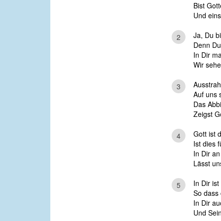
Bist Got
Und eins 
Ja, Du b
2
Denn Du 
In Dir ma
Wir sehen
Ausstrah
3
Auf uns 
Das Abbi
Zeigst Go
Gott ist
4
Ist dies f
In Dir a
Lässt uns
In Dir is
5
So dass 
In Dir au
Und Sein