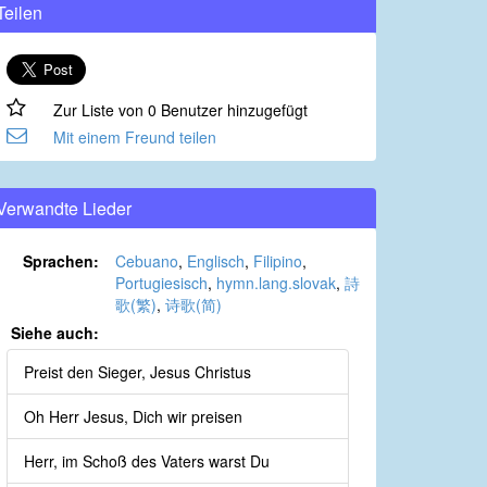
Teilen
Zur Liste von 0 Benutzer hinzugefügt
Mit einem Freund teilen
Verwandte Lieder
Sprachen:
Cebuano
,
Englisch
,
Filipino
,
Portugiesisch
,
hymn.lang.slovak
,
詩
歌(繁)
,
诗歌(简)
Siehe auch:
Preist den Sieger, Jesus Christus
Oh Herr Jesus, Dich wir preisen
Herr, im Schoß des Vaters warst Du