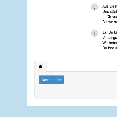
Aus Dein
6
Uns stär
In Dir v
Bis wir s
Ja, Du b
7
Versorgst
Wir bete
Du bist u
Kommentar