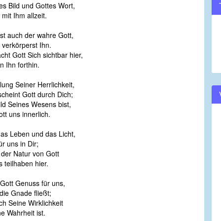
tes Bild und Gottes Wort,
volume.
mit Ihm allzeit.
ist auch der wahre Gott,
verkörperst Ihn.
cht Gott Sich sichtbar hier,
 Ihn forthin.
lung Seiner Herrlichkeit,
scheint Gott durch Dich;
ld Seines Wesens bist,
tt uns innerlich.
 das Leben und das Licht,
ür uns in Dir;
n der Natur von Gott
 teilhaben hier.
t Gott Genuss für uns,
die Gnade fließt;
ch Seine Wirklichkeit
e Wahrheit ist.