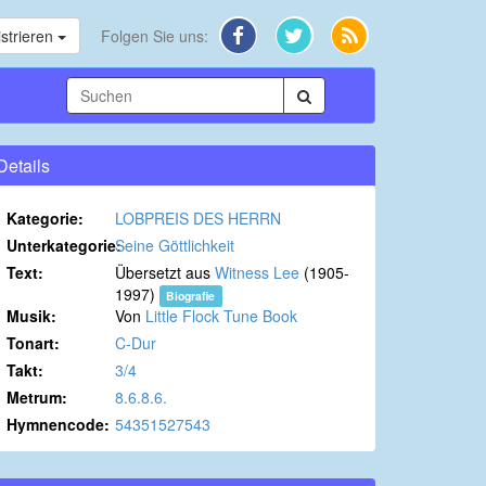
strieren
Folgen Sie uns:
Details
Kategorie:
LOBPREIS DES HERRN
Unterkategorie:
Seine Göttlichkeit
Text:
Übersetzt aus
Witness Lee
(1905-
1997)
Biografie
Musik:
Von
Little Flock Tune Book
Tonart:
C-Dur
Takt:
3/4
Metrum:
8.6.8.6.
Hymnencode:
54351527543