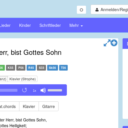
Anmelden/Regi
Lieder
Kinder
Schriftlieder
Mehr
err, bist Gottes Sohn
56
K55
P56
R45
S33
Sk56
T56
anz)
Klavier (Strophe)
Use
1x
Up/Down
Arrow
keys
t.chords
Klavier
Gitarre
to
increase
ter Herr, bist Gottes Sohn,
or
ttes Heiligkeit;
decrease