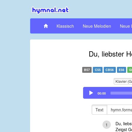
Klassisch
Neue Melodien
Neue 
Du, liebster H
B57
C55
CB56
E56
G
Klavier (G
Audio
00:00
Player
Text
hymn.forma
Du, liebs
1
Zeigst Go