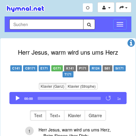
Navigati
umschal
Herr Jesus, warm wird uns ums Herz
C141
CB171
E171
G171
K141
P171
R124
S81
Si171
T171
Klavier (Ganz)
Klavier (Strophe)
Audio
00:00
1x
Player
Text
Text+
Klavier
Gitarre
Herr Jesus, warm wird uns ums Herz,
1
Beim Sinnen über Dich;