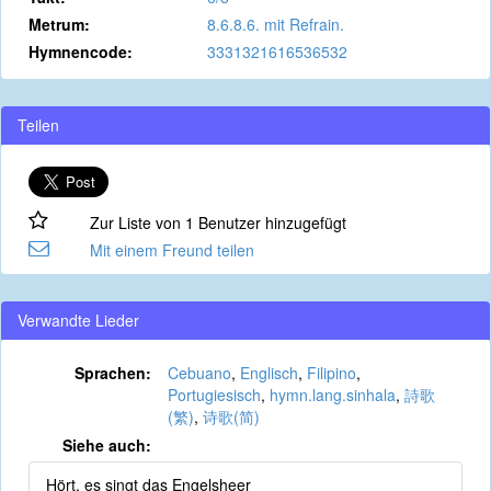
Metrum:
8.6.8.6. mit Refrain.
Hymnencode:
3331321616536532
Teilen
Zur Liste von 1 Benutzer hinzugefügt
Mit einem Freund teilen
Verwandte Lieder
Sprachen:
Cebuano
,
Englisch
,
Filipino
,
Portugiesisch
,
hymn.lang.sinhala
,
詩歌
(繁)
,
诗歌(简)
Siehe auch:
Hört, es singt das Engelsheer