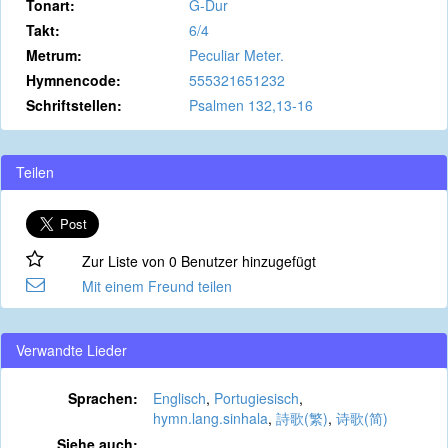
Tonart:
G-Dur
Takt:
6/4
Metrum:
Peculiar Meter.
Hymnencode:
555321651232
Schriftstellen:
Psalmen 132,13-16
Teilen
Zur Liste von 0 Benutzer hinzugefügt
Mit einem Freund teilen
Verwandte Lieder
Sprachen:
Englisch
,
Portugiesisch
,
hymn.lang.sinhala
,
詩歌(繁)
,
诗歌(简)
Siehe auch: