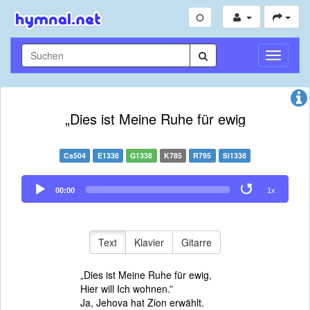
Navigati
umschal
„Dies ist Meine Ruhe für ewig
Cs504
E1338
G1338
K785
R795
Si1338
Audio
00:00
1x
Player
Text
Klavier
Gitarre
„Dies ist Meine Ruhe für ewig,
Hier will Ich wohnen.”
Ja, Jehova hat Zion erwählt.