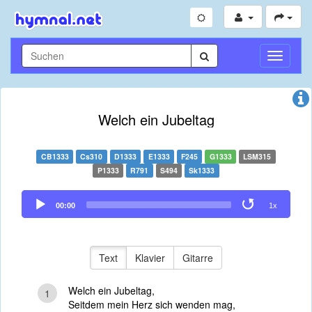
Navigati
umschal
Welch ein Jubeltag
CB1333
Cs310
D1333
E1333
F245
G1333
LSM315
P1333
R791
S494
Sk1333
Audio
00:00
1x
Player
Text
Klavier
Gitarre
Welch ein Jubeltag,
1
Seitdem mein Herz sich wenden mag,