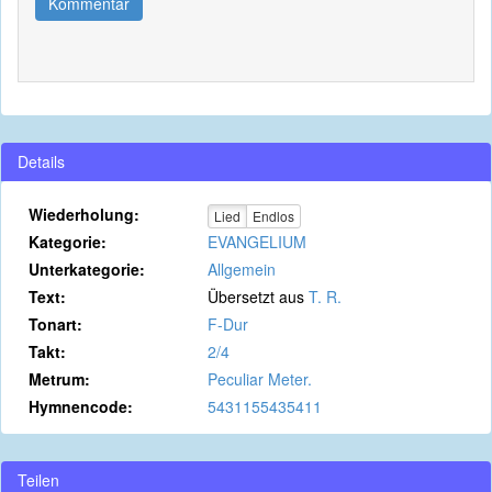
Kommentar
Details
Wiederholung:
Lied
Endlos
Kategorie:
EVANGELIUM
Unterkategorie:
Allgemein
Text:
Übersetzt aus
T. R.
Tonart:
F-Dur
Takt:
2/4
Metrum:
Peculiar Meter.
Hymnencode:
5431155435411
Teilen