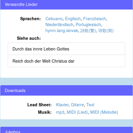
Verwandte Lieder
Sprachen:
Cebuano
,
Englisch
,
Französisch
,
Niederländisch
,
Portugiesisch
,
hymn.lang.slovak
,
詩歌(繁)
,
诗歌(简)
Siehe auch:
Durch das innre Leben Gottes
Reich doch der Welt Christus dar
Downloads
Lead Sheet:
Klavier
,
Gitarre
,
Text
Musik:
mp3
,
MIDI (Lied)
,
MIDI (Melodie)
Jukebox