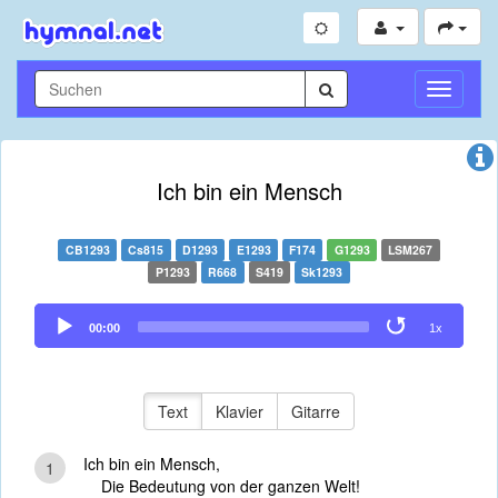
Navigati
umschal
Ich bin ein Mensch
CB1293
Cs815
D1293
E1293
F174
G1293
LSM267
P1293
R668
S419
Sk1293
Audio
00:00
1x
Player
Text
Klavier
Gitarre
Ich bin ein Mensch,
1
Die Bedeutung von der ganzen Welt!