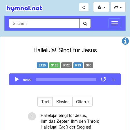
Navigati
umschal
Halleluja! Singt für Jesus
E125
G125
P125
R93
S60
Audio
00:00
1x
Player
Text
Klavier
Gitarre
Halleluja! Singt für Jesus,
1
Ihm das Zepter, Ihm den Thron;
Halleluja! Groß der Sieg ist!