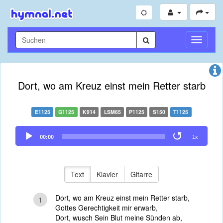
Navigati
umschal
Dort, wo am Kreuz einst mein Retter starb
E1125
G1125
K914
LSM65
P1125
S150
T1125
Audio
00:00
1x
Player
Text
Klavier
Gitarre
Dort, wo am Kreuz einst mein Retter starb,
1
Gottes Gerechtigkeit mir erwarb,
Dort, wusch Sein Blut meine Sünden ab,