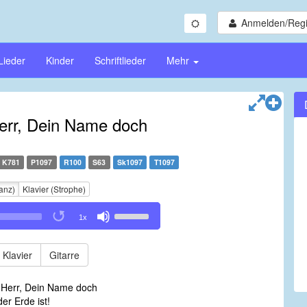
Anmelden/Regi
Lieder
Kinder
Schriftlieder
Mehr
 Herr, Dein Name doch
K781
P1097
R100
S63
Sk1097
T1097
anz)
Klavier (Strophe)
Use
1x
Up/Down
Arrow
keys
Klavier
Gitarre
to
increase
h, Herr, Dein Name doch
or
r Erde ist!
decrease