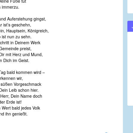
Deine Füße tut
 immerzu.
und Auferstehung gingst,
ist’s geschehn,
in, Hauptsein, Königreich,
ist nun zu sehn.
chritt in Deinem Werk
emeinde preist,
Dir mit Herz und Mund,
Dich im Geist.
Tag bald kommen wird –
kennen wir,
 süßen Vorgeschmack
in Leib schon hier.
h, Herr, Dein Name doch
r Erde ist!
 Wert bald jedes Volk
d ihn genießt.