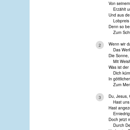
Von seinem 
Erzählt un
Und aus de
Lobpreis z
Denn so be
Zum Schwei
Wenn wir d
2
Das Werk 
Die Sonne,
Mit Weishe
Was ist der
Dich kümm
In göttlich
Zum Mensc
Du, Jesus,
3
Hast uns ve
Hast angezo
Erniedrigt 
Doch jetzt m
Durch Dein