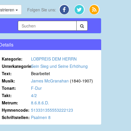
strieren
Folgen Sie uns:
Details
Kategorie:
LOBPREIS DEM HERRN
Unterkategorie:
Sein Sieg und Seine Erhöhung
Text:
Bearbeitet
Musik:
James McGranahan
(1840-1907)
Tonart:
F-Dur
Takt:
4/2
Metrum:
8.6.8.6.D.
Hymnencode:
513331355553222123
Schriftstellen:
Psalmen 8