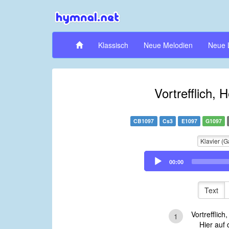
Klassisch
Neue Melodien
Neue 
Vortrefflich,
CB1097
Cs3
E1097
G1097
Klavier (G
Audio
00:00
Player
Text
Vortrefflic
1
Hier auf de