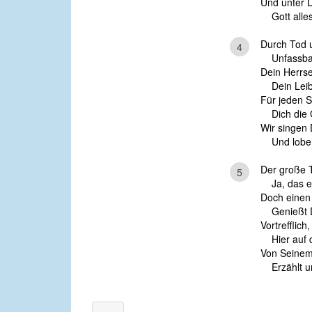
Und unter 
Gott alles
Durch Tod 
4
Unfassbar 
Dein Herrse
Dein Leib 
Für jeden S
Dich die G
Wir singen 
Und loben 
Der große 
5
Ja, das er
Doch einen
Genießt De
Vortrefflic
Hier auf de
Von Seinem
Erzählt un