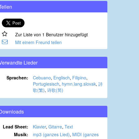
Teilen
Zur Liste von 1 Benutzer hinzugefügt
Mit einem Freund teilen
Verwandte Lieder
Sprachen:
Cebuano
,
Englisch
,
Filipino
,
Portugiesisch
,
hymn.lang.slovak
,
詩
歌(繁)
,
诗歌(简)
Downloads
Lead Sheet:
Klavier
,
Gitarre
,
Text
Musik:
mp3 (ganzes Lied)
,
MIDI (ganzes