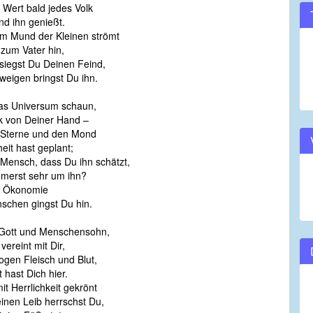
Wert bald jedes Volk
volume.
d ihn genießt.
m Mund der Kleinen strömt
um Vater hin,
siegst Du Deinen Feind,
gen bringst Du ihn.
as Universum schaun,
von Deiner Hand –
 Sterne und den Mond
it hast geplant;
 Mensch, dass Du ihn schätzt,
erst sehr um ihn?
er Ökonomie
hen gingst Du hin.
 Gott und Menschensohn,
reint mit Dir,
gen Fleisch und Blut,
hast Dich hier.
it Herrlichkeit gekrönt
en Leib herrschst Du,