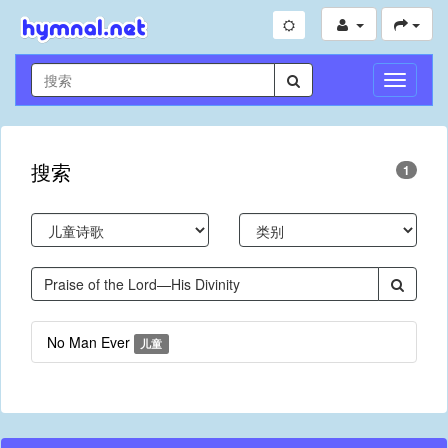
切
换
导
航
搜索
1
No Man Ever
儿童