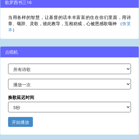
歌罗西书三16
当用各样的智慧，让基督的话丰丰富富的住在你们里面，用诗
章、颂辞、灵歌，彼此教导，互相劝戒，心被恩感歌颂神 （
恢复
本
）
点唱机
换歌延迟时间
开始播放