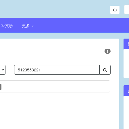
经文歌
更多
1