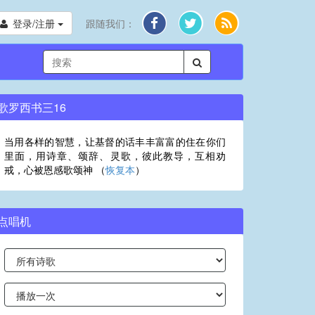
登录/注册
跟随我们：
歌罗西书三16
当用各样的智慧，让基督的话丰丰富富的住在你们
里面，用诗章、颂辞、灵歌，彼此教导，互相劝
戒，心被恩感歌颂神 （
恢复本
）
点唱机