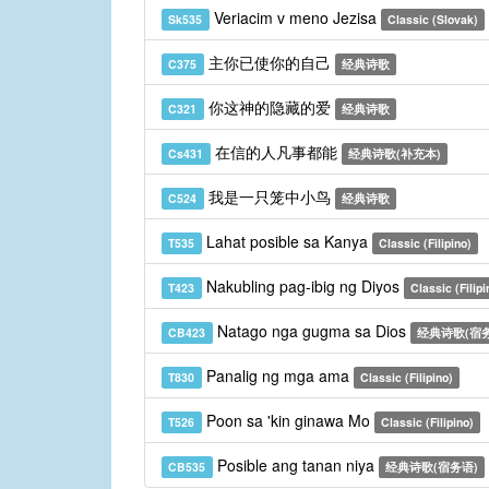
Veriacim v meno Jezisa
Sk535
Classic (Slovak)
主你已使你的自己
C375
经典诗歌
你这神的隐藏的爱
C321
经典诗歌
在信的人凡事都能
Cs431
经典诗歌(补充本)
我是一只笼中小鸟
C524
经典诗歌
Lahat posible sa Kanya
T535
Classic (Filipino)
Nakubling pag-ibig ng Diyos
T423
Classic (Filipi
Natago nga gugma sa Dios
CB423
经典诗歌(宿
Panalig ng mga ama
T830
Classic (Filipino)
Poon sa 'kin ginawa Mo
T526
Classic (Filipino)
Posible ang tanan niya
CB535
经典诗歌(宿务语)