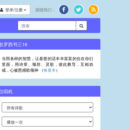
登录/注册
跟随我们：
歌罗西书三16
当用各样的智慧，让基督的话丰丰富富的住在你们
里面，用诗章、颂辞、灵歌，彼此教导，互相劝
戒，心被恩感歌颂神 （
恢复本
）
点唱机