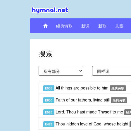
经典诗歌
新调
新歌
儿童
搜索
All things are possible to him
E535
经典诗歌
Faith of our fathers, living still
E830
经典诗歌
Lord, Thou hast made Thyself to me
E526
经
Thou hidden love of God, whose height
E423