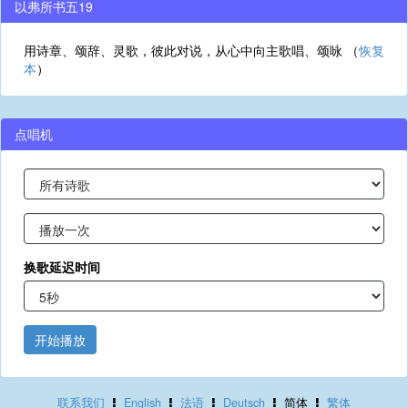
以弗所书五19
用诗章、颂辞、灵歌，彼此对说，从心中向主歌唱、颂咏 （
恢复
本
）
点唱机
换歌延迟时间
开始播放
联系我们
English
法语
Deutsch
简体
繁体