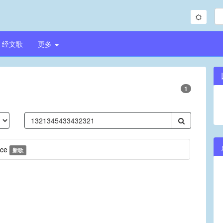
经文歌
更多
1
ace
新歌