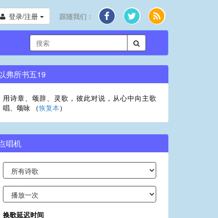
登录/注册
跟随我们：
以弗所书五19
用诗章、颂辞、灵歌，彼此对说，从心中向主歌
唱、颂咏 （
恢复本
）
点唱机
换歌延迟时间