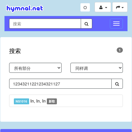
切
换
导
航
搜索
1
In, In, In
NS1016
新歌