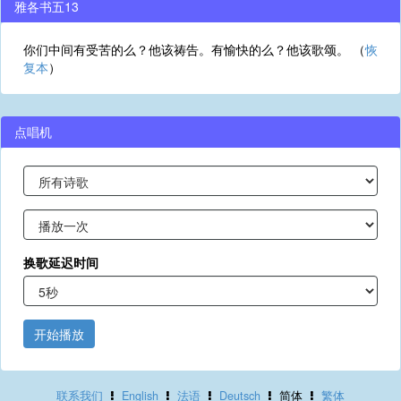
雅各书五13
你们中间有受苦的么？他该祷告。有愉快的么？他该歌颂。 （
恢
复本
）
点唱机
换歌延迟时间
开始播放
联系我们
English
法语
Deutsch
简体
繁体