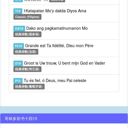
1Katapatan Mo'y dakila Diyos Ama
T19
Classic (Filipino)
Dako ang pagkamatinumanon Mo
CB19
经典诗歌(宿务语)
Grande est Ta fidélité, Dieu mon Père
F218
经典诗歌(法语)
Groot is Uw trouw, U bent mijn God en Vader
D19
经典诗歌(菏兰语)
Tu és fiel, ó Deus, meu Pai celeste
P15
经典诗歌(葡萄牙语)
哥林多前书十四15