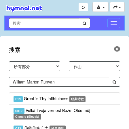
切
换
导
航
搜索
8
Great is Thy faithfulness
E19
经典诗歌
Veľká Tvoja vernosť Bože, Otče môj
Sk19
Classic (Slovak)
你的信实广大
C13
经典诗歌