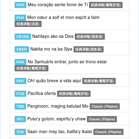
Meu coração sente fome de Ti
P370
经典诗歌(葡萄牙语)
Mon cœur a soif et mon esprit a faim
F144
经典诗歌(法语)
Nahilayo ako sa Dios
CB1052
经典诗歌(宿务语)
Nakita mo na ba Siya
CB437
经典诗歌(宿务语)
No Santuário entrar, junto ao trono estar
P354
经典诗歌(葡萄牙语)
Oh! quão breve a vida aqui
P457
经典诗歌(葡萄牙语)
Pacífica oferta
P128
经典诗歌(葡萄牙语)
Panginoon, maging katulad Mo
T398
Classic (Filipino)
Puso'y gutom, espiritu'y uhaw
T811
Classic (Filipino)
Saan man may tao, balita'y ikalat
T245
Classic (Filipino)