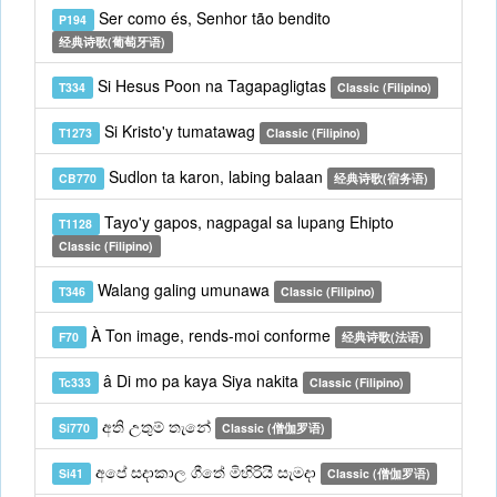
Ser como és, Senhor tão bendito
P194
经典诗歌(葡萄牙语)
Si Hesus Poon na Tagapagligtas
T334
Classic (Filipino)
Si Kristo'y tumatawag
T1273
Classic (Filipino)
Sudlon ta karon, labing balaan
CB770
经典诗歌(宿务语)
Tayo'y gapos, nagpagal sa lupang Ehipto
T1128
Classic (Filipino)
Walang galing umunawa
T346
Classic (Filipino)
À Ton image, rends-moi conforme
F70
经典诗歌(法语)
â Di mo pa kaya Siya nakita
Tc333
Classic (Filipino)
අති උතුම් තැනේ
Si770
Classic (僧伽罗语)
අපේ සදාකාල ගීතේ මිහිරියි සැමදා
Si41
Classic (僧伽罗语)