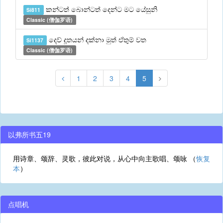
කන්ටත් බොන්ටත් දෙන්ට මට යේසුනි
Si811
Classic (僧伽罗语)
දෙව් දූතයන් දක්නා මුත් ඒතුම් වත
Si1137
Classic (僧伽罗语)
1
2
3
4
5
以弗所书五19
用诗章、颂辞、灵歌，彼此对说，从心中向主歌唱、颂咏 （
恢复
本
）
点唱机