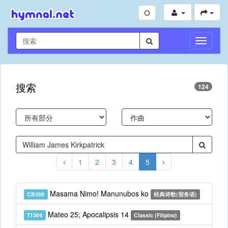
切
换
导
航
搜索
124
1
2
3
4
5
Masama Nimo! Manunubos ko
CB398
经典诗歌(宿务语)
Mateo 25; Apocalipsis 14
T1304
Classic (Filipino)