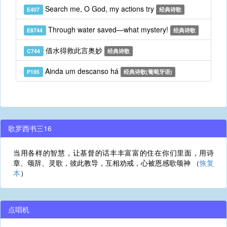
Search me, O God, my actions try
E407
经典诗歌
Through water saved—what mystery!
E8744
经典诗歌
借水得救此言奥妙
C744
经典诗歌
Ainda um descanso há
P195
经典诗歌(葡萄牙语)
歌罗西书三16
当用各样的智慧，让基督的话丰丰富富的住在你们里面，用诗
章、颂辞、灵歌，彼此教导，互相劝戒，心被恩感歌颂神 （
恢复
本
）
点唱机