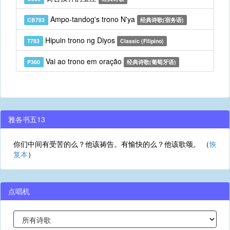
Ampo-tandog's trono N'ya
CB783
经典诗歌(宿务语)
Hipuin trono ng Diyos
T783
Classic (Filipino)
Vai ao trono em oração
P360
经典诗歌(葡萄牙语)
雅各书五13
你们中间有受苦的么？他该祷告。有愉快的么？他该歌颂。 （
恢
复本
）
点唱机