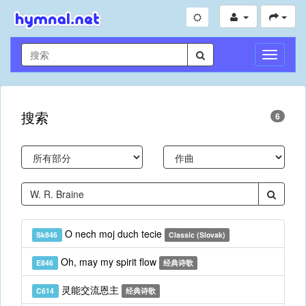
切
换
导
航
搜索
6
O nech moj duch tecie
Sk846
Classic (Slovak)
Oh, may my spirit flow
E846
经典诗歌
灵能交流恩主
C614
经典诗歌