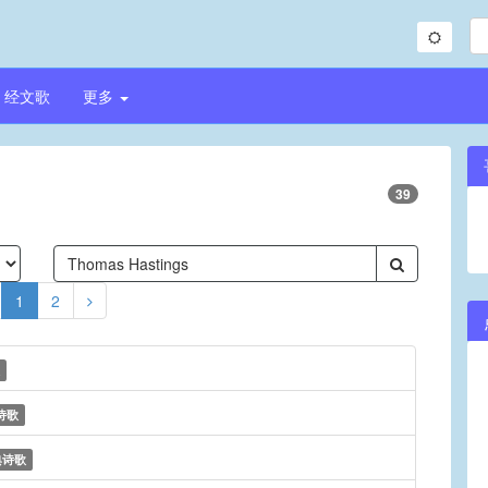
经文歌
更多
39
1
2
诗歌
典诗歌