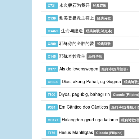
永久磐石为我开
C731
经典诗歌
甜美登极救主额上
C139
经典诗歌
生命与建造
Cs469
经典诗歌(补充本)
耶稣你的全胜的爱
C209
经典诗歌
耶稣奇妙救主
C145
经典诗歌
Als de levenswegen
D377
经典诗歌(菏兰语)
Dios, akong Pahat, ug Gugma
CB600
经典诗歌(
Diyos, pag-ibig, bahagi rin
T600
Classic (Filipino
Em Cântico dos Cânticos
P381
经典诗歌(葡萄牙语
Halangdon gyud nga kalomo
CB177
经典诗歌(宿
Hesus Manliligtas
T176
Classic (Filipino)