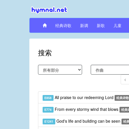
经典诗歌
新调
新歌
儿童
搜索
All praise to our redeeming Lord
E858
经典诗歌
From every stormy wind that blows
E774
经典
God's life and building can be seen
E1241
经