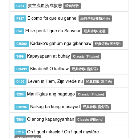
救主流血所成救恩
C234
经典诗歌
E como foi que eu ganhei
P157
经典诗歌(葡萄牙语)
Et se peut-il que du Sauveur
F54
经典诗歌(法语)
Kadako's gahum nga gibanhaw
CB500
经典诗歌(宿务语)
Kapayapaan at buhay
T499
Classic (Filipino)
Kinabuhi! O kalinaw
CB499
经典诗歌(宿务语)
Leven in Hem, Zijn vrede nu
D499
经典诗歌(菏兰语)
Manliligtas ang nagdugo
T296
Classic (Filipino)
Naikag ba kong masayud
CB296
经典诗歌(宿务语)
O anong kapangyarihan
T500
Classic (Filipino)
Oh ! quel miracle ! Oh ! quel mystère
F214