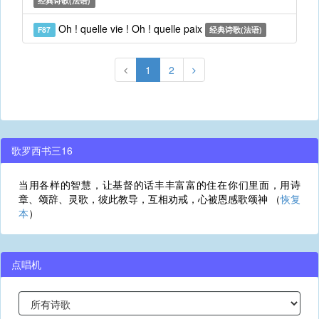
经典诗歌(法语)
Oh ! quelle vie ! Oh ! quelle paix
F87
经典诗歌(法语)
1
2
歌罗西书三16
当用各样的智慧，让基督的话丰丰富富的住在你们里面，用诗
章、颂辞、灵歌，彼此教导，互相劝戒，心被恩感歌颂神 （
恢复
本
）
点唱机