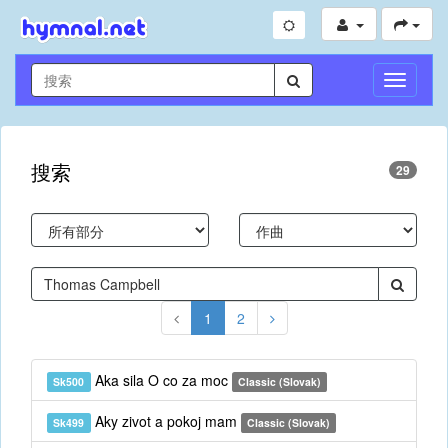
切
换
导
航
搜索
29
1
2
Aka sila O co za moc
Sk500
Classic (Slovak)
Aky zivot a pokoj mam
Sk499
Classic (Slovak)