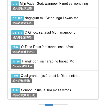
Mijn Vader God, wanneer ik met verwond'ring
D17
经典诗歌(菏兰语)
Nagtigum mi, Ginoo, nga Lawas Mo
CB1107
经典诗歌(宿务语)
O Ginoo, sa talad Mo nanambong
CB1110
经典诗歌(宿务语)
O Trino Deus ? mistério insondável
P314
经典诗歌(葡萄牙语)
Panginoon, sa harap ng hapag Mo
T1110
Classic (Filipino)
Quel grand mystère est le Dieu trinitaire
F124
经典诗歌(法语)
Senhor Jesus, à Tua mesa vimos
P124
经典诗歌(葡萄牙语)