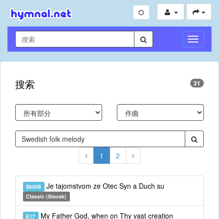
切
换
导
航
搜索
31
1
2
Je tajomstvom ze Otec Syn a Duch su
Sk608
Classic (Slovak)
My Father God, when on Thy vast creation
E17