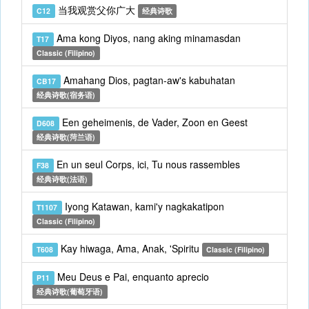
当我观赏父你广大
C12
经典诗歌
Ama kong Diyos, nang aking minamasdan
T17
Classic (Filipino)
Amahang Dios, pagtan-aw's kabuhatan
CB17
经典诗歌(宿务语)
Een geheimenis, de Vader, Zoon en Geest
D608
经典诗歌(菏兰语)
En un seul Corps, ici, Tu nous rassembles
F38
经典诗歌(法语)
Iyong Katawan, kami'y nagkakatipon
T1107
Classic (Filipino)
Kay hiwaga, Ama, Anak, 'Spiritu
T608
Classic (Filipino)
Meu Deus e Pai, enquanto aprecio
P11
经典诗歌(葡萄牙语)